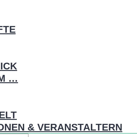
FTE
ICK
IM …
WELT
ONEN & VERANSTALTERN