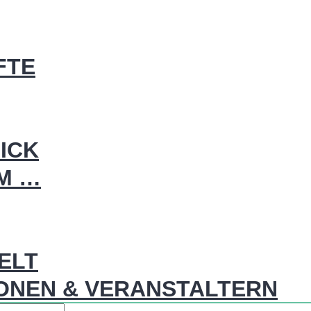
FTE
ICK
IM …
WELT
ONEN & VERANSTALTERN