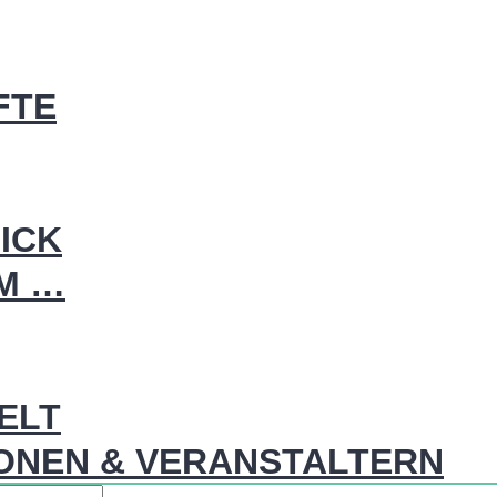
FTE
ICK
IM …
WELT
ONEN & VERANSTALTERN