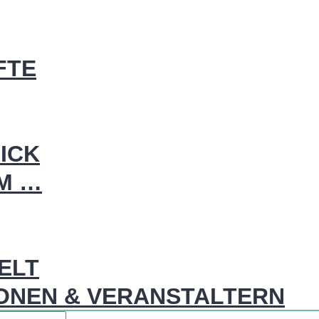
FTE
ICK
IM …
WELT
ONEN & VERANSTALTERN