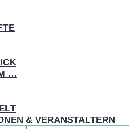
FTE
ICK
IM …
WELT
ONEN & VERANSTALTERN