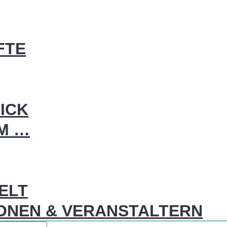
FTE
ICK
IM …
WELT
ONEN & VERANSTALTERN