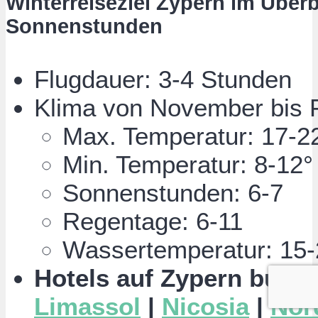
Winterreiseziel Zypern im Überb
Sonnenstunden
Flugdauer: 3-4 Stunden
Klima von November bis 
Max. Temperatur: 17-2
Min. Temperatur: 8-12°
Sonnenstunden: 6-7
Regentage: 6-11
Wassertemperatur: 15-
Hotels auf Zypern buch
Limassol
|
Nicosia
|
Nor