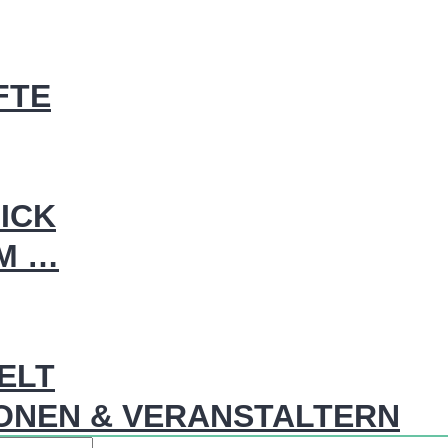
FTE
ICK
IM …
WELT
ONEN & VERANSTALTERN