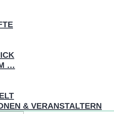
FTE
ICK
IM …
WELT
ONEN & VERANSTALTERN