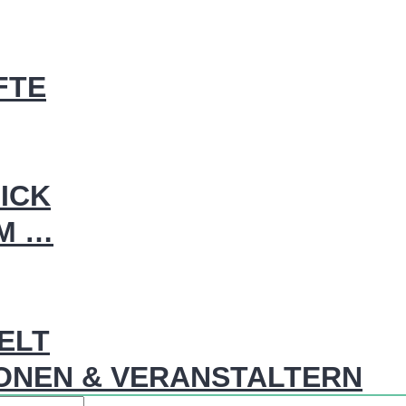
FTE
ICK
IM …
WELT
ONEN & VERANSTALTERN