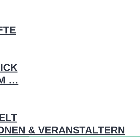
FTE
ICK
IM …
WELT
ONEN & VERANSTALTERN