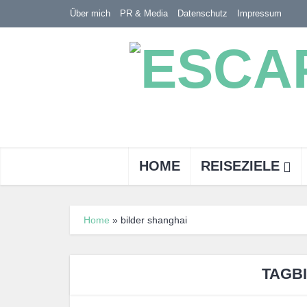
Über mich
PR & Media
Datenschutz
Impressum
HOME
REISEZIELE
Home
»
bilder shanghai
TAGB