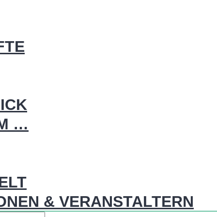
FTE
ICK
IM …
WELT
ONEN & VERANSTALTERN