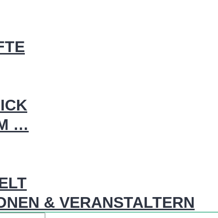
FTE
ICK
IM …
WELT
ONEN & VERANSTALTERN