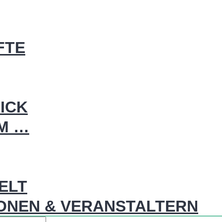
FTE
ICK
IM …
WELT
ONEN & VERANSTALTERN