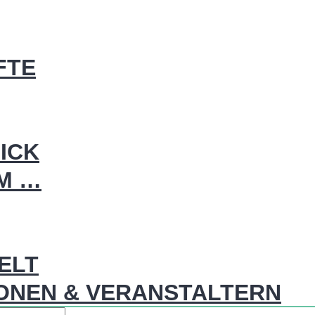
FTE
ICK
IM …
WELT
ONEN & VERANSTALTERN