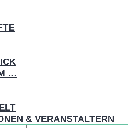
FTE
ICK
IM …
WELT
ONEN & VERANSTALTERN