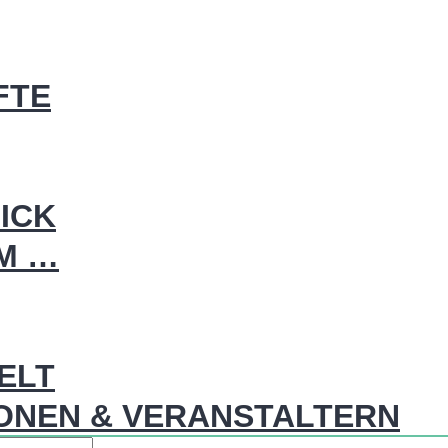
FTE
ICK
IM …
WELT
ONEN & VERANSTALTERN