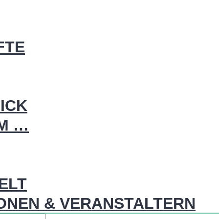
FTE
ICK
IM …
WELT
ONEN & VERANSTALTERN