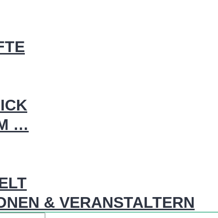
FTE
ICK
IM …
WELT
ONEN & VERANSTALTERN