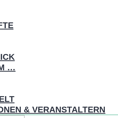
FTE
ICK
IM …
WELT
ONEN & VERANSTALTERN