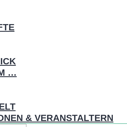
FTE
ICK
IM …
WELT
ONEN & VERANSTALTERN