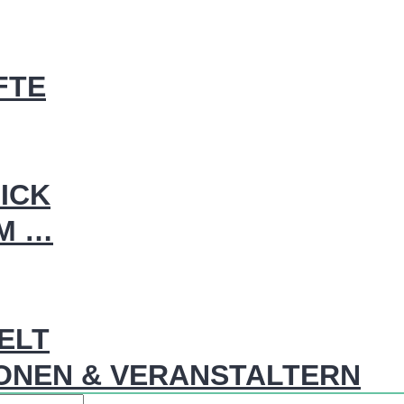
FTE
ICK
IM …
WELT
ONEN & VERANSTALTERN