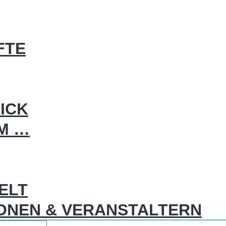
FTE
ICK
IM …
WELT
ONEN & VERANSTALTERN