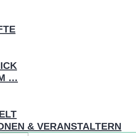
FTE
ICK
IM …
WELT
ONEN & VERANSTALTERN