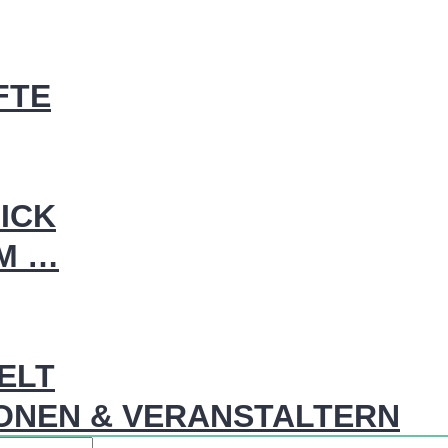
FTE
ICK
IM …
WELT
ONEN & VERANSTALTERN