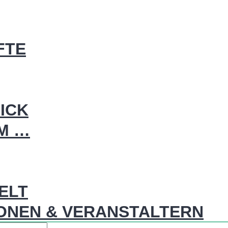
FTE
ICK
IM …
WELT
ONEN & VERANSTALTERN