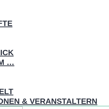
FTE
ICK
IM …
WELT
ONEN & VERANSTALTERN