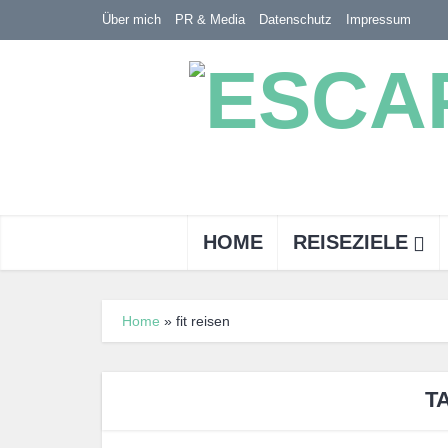
Über mich
PR & Media
Datenschutz
Impressum
HOME
REISEZIELE
Home
»
fit reisen
T