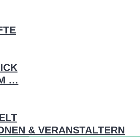
FTE
ICK
IM …
WELT
ONEN & VERANSTALTERN