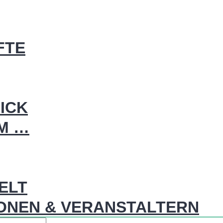
FTE
ICK
IM …
WELT
ONEN & VERANSTALTERN