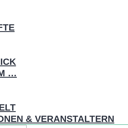
FTE
ICK
IM …
WELT
ONEN & VERANSTALTERN