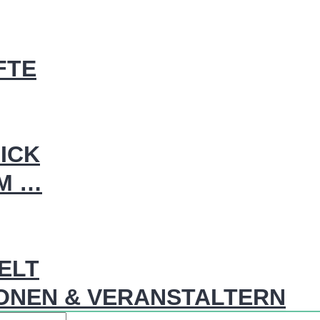
FTE
ICK
IM …
WELT
ONEN & VERANSTALTERN