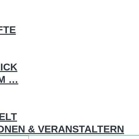
FTE
ICK
IM …
WELT
ONEN & VERANSTALTERN