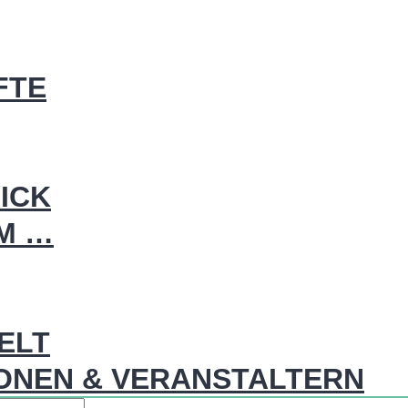
FTE
ICK
IM …
WELT
ONEN & VERANSTALTERN