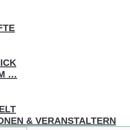
FTE
ICK
IM …
WELT
ONEN & VERANSTALTERN