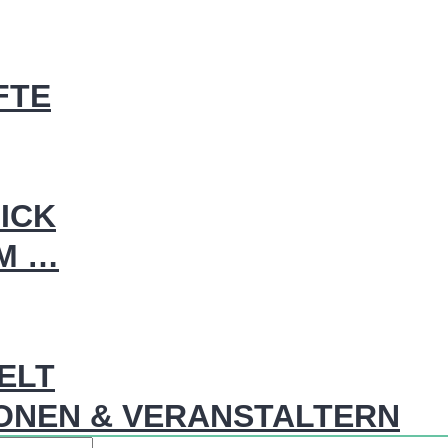
FTE
ICK
IM …
WELT
ONEN & VERANSTALTERN