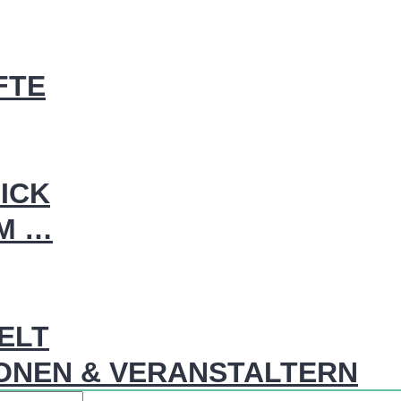
FTE
ICK
IM …
WELT
ONEN & VERANSTALTERN