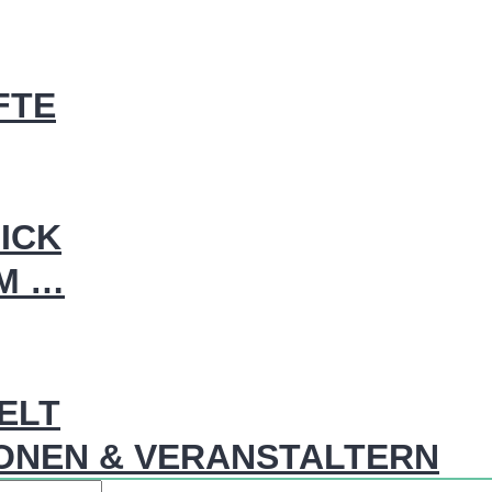
FTE
ICK
IM …
WELT
ONEN & VERANSTALTERN