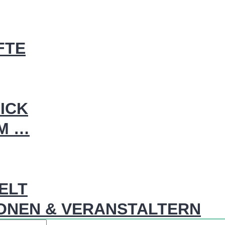
FTE
ICK
IM …
WELT
ONEN & VERANSTALTERN