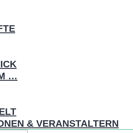
FTE
ICK
IM …
WELT
ONEN & VERANSTALTERN