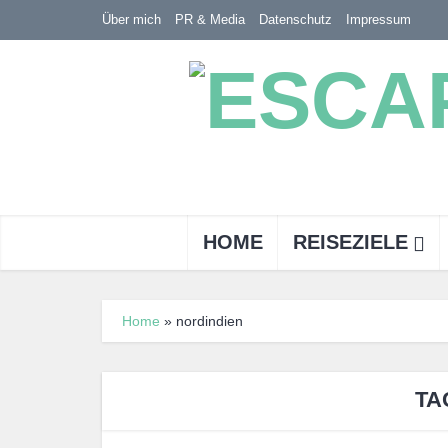
Über mich
PR & Media
Datenschutz
Impressum
HOME
REISEZIELE
Home
»
nordindien
TA