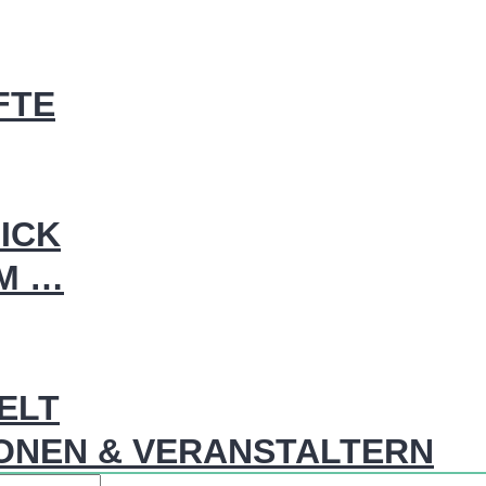
FTE
ICK
IM …
WELT
ONEN & VERANSTALTERN