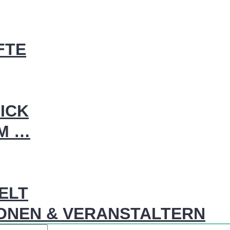
FTE
ICK
IM …
WELT
ONEN & VERANSTALTERN