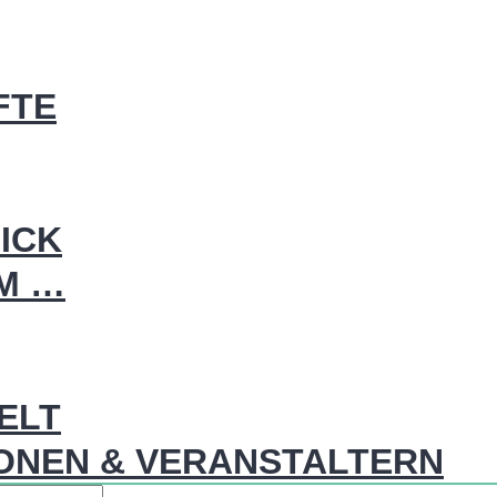
FTE
ICK
IM …
WELT
ONEN & VERANSTALTERN