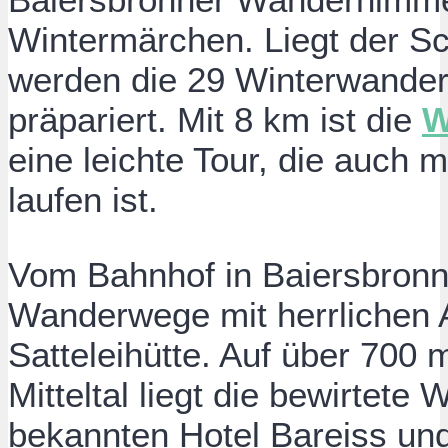
Wintermärchen. Liegt der S
werden die 29 Winterwande
präpariert. Mit 8 km ist die
W
eine leichte Tour, die auch m
laufen ist.
Vom Bahnhof in Baiersbronn
Wanderwege mit herrlichen A
Satteleihütte. Auf über 70
Mitteltal liegt die bewirtete
bekannten Hotel Bareiss und 