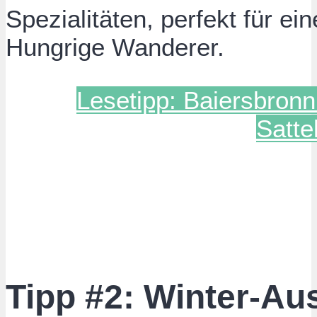
Spezialitäten, perfekt für ei
Hungrige Wanderer.
Lesetipp: Baiersbron
Satte
Tipp #2: Winter-Au