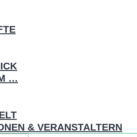
FTE
ICK
IM …
WELT
ONEN & VERANSTALTERN