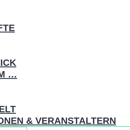
FTE
ICK
IM …
WELT
ONEN & VERANSTALTERN