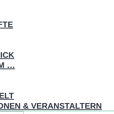
FTE
ICK
IM …
WELT
ONEN & VERANSTALTERN