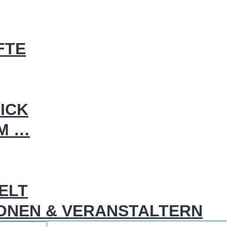
FTE
ICK
IM …
WELT
ONEN & VERANSTALTERN